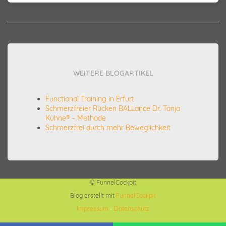
WEITERE BLOGARTIKEL
Functional Training in Erfurt
Schmerzfreier Rücken BALLance Dr. Tanja
Kühne® – Methode
Schmerzfrei durch mehr Beweglichkeit
© FunnelCockpit
Blog erstellt mit
FunnelCockpit
Impressum
-
Datenschutz