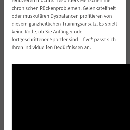
reduzieren möchte. Besonders Menschen mit
chronischen Rückenproblemen, Gelenksteifheit
oder muskulären Dysbalancen profitieren von
diesem ganzheitlichen Trainingsansatz. Es spielt
keine Rolle, ob Sie Anfänger oder
fortgeschrittener Sportler sind – five® passt sich
Ihren individuellen Bedürfnissen an.