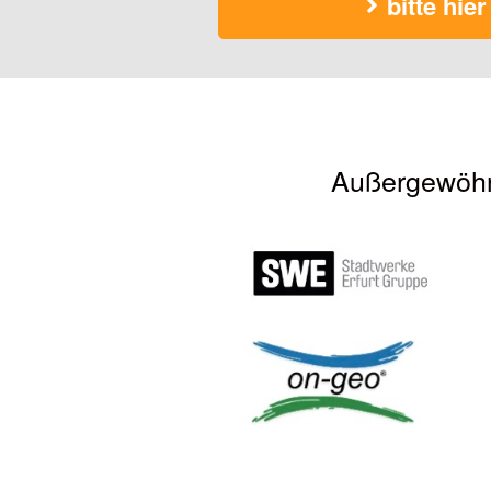
bitte hier
Außergewöhnl