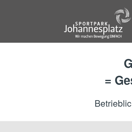
G
= G
Betriebli